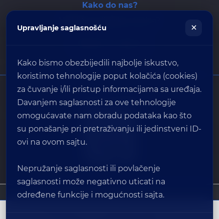
Kako do nas?
Najbliža policijska stanica?
✕
Upravljanje saglasnošću
POŠALJITE LIKACIJU
Kako bismo obezbijedili najbolje iskustvo,
koristimo tehnologije poput kolačića (cookies)
za čuvanje i/ili pristup informacijama sa uređaja.
Davanjem saglasnosti za ove tehnologije
Viber ChatBot
omogućavate nam obradu podataka kao što
su ponašanje pri pretraživanju ili jedinstveni ID-
ovi na ovom sajtu.
Nepružanje saglasnosti ili povlačenje
saglasnosti može negativno uticati na
određene funkcije i mogućnosti sajta.
Ministarstvo unutrašnjih poslova RS