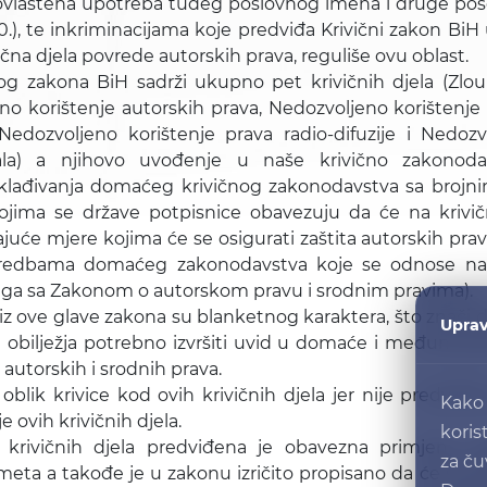
eovlaštena upotreba tuđeg poslovnog imena i druge po
260.), te inkriminacijama koje predviđa Krivični zakon Bi
čna djela povrede autorskih prava, reguliše ovu oblast.
nog zakona BiH sadrži ukupno pet krivičnih djela (Zlo
no korištenje autorskih prava, Nedozvoljeno korištenje
edozvoljeno korištenje prava radio-difuzije i Nedozvo
nala) a njihovo uvođenje u naše krivično zakonoda
klađivanja domaćeg krivičnog zakonodavstva sa bro
ojima se države potpisnice obavezuju da će na kriv
juće mjere kojima će se osigurati zaštita autorskih prav
redbama domaćeg zakonodavstva koje se odnose na z
svega sa Zakonom o autorskom pravu i srodnim pravima).
 iz ove glave zakona su blanketnog karaktera, što znači d
Uprav
 obilježja potrebno izvršiti uvid u domaće i međunarod
autorskih i srodnih prava.
 oblik krivice kod ovih krivičnih djela jer nije predvi
Kako 
 ovih krivičnih djela.
koris
 krivičnih djela predviđena je obavezna primjena m
za ču
ta a takođe je u zakonu izričito propisano da će se pre