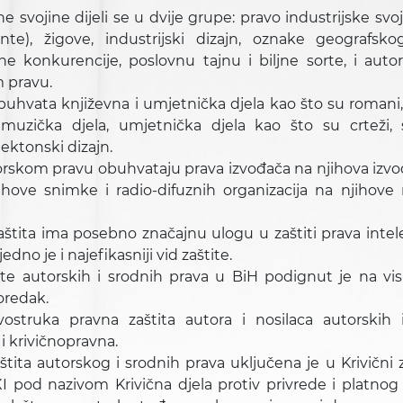
ne svojine dijeli se u dvije grupe: pravo industrijske sv
nte), žigove, industrijski dizajn, oznake geografsko
lne konkurencije, poslovnu tajnu i biljne sorte, i auto
 pravu.
uhvata književna i umjetnička djela kao što su romani,
muzička djela, umjetnička djela kao što su crteži, sl
tektonski dizajn.
rskom pravu obuhvataju prava izvođača na njihova izvo
ove snimke i radio-difuznih organizacija na njihove ra
aštita ima posebno značajnu ulogu u zaštiti prava intel
jedno je i najefikasniji vid zaštite.
te autorskih i srodnih prava u BiH podignut je na vis
oredak.
ostruka pravna zaštita autora i nosilaca autorskih 
 krivičnopravna.
štita autorskog i srodnih prava uključena je u Krivični
I pod nazivom Krivična djela protiv privrede i platnog