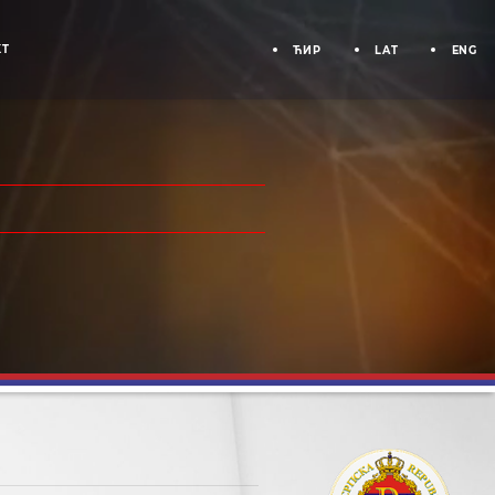
KT
ЋИР
LAT
ENG