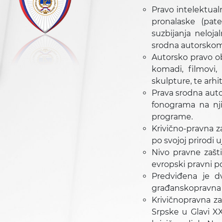
Pravo intelektual
pronalaske (pate
suzbijanja neloja
srodna autorskom
Autorsko pravo ob
komadi, filmovi, 
skulpture, te arhi
Prava srodna auto
fonograma na njih
programe.
Krivično-pravna z
po svojoj prirodi u
Nivo pravne zašti
evropski pravni p
Predviđena je dv
građanskopravna i
Krivičnopravna za
Srpske u Glavi XX