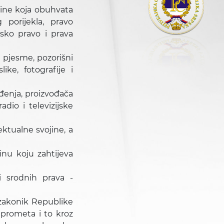
ojine koja obuhvata
g porijekla, pravo
rsko pravo i prava
 pjesme, pozorišni
ike, fotografije i
đenja, proizvođača
dio i televizijske
ektualne svojine, a
inu koju zahtijeva
i srodnih prava -
 zakonik Republike
 prometa i to kroz