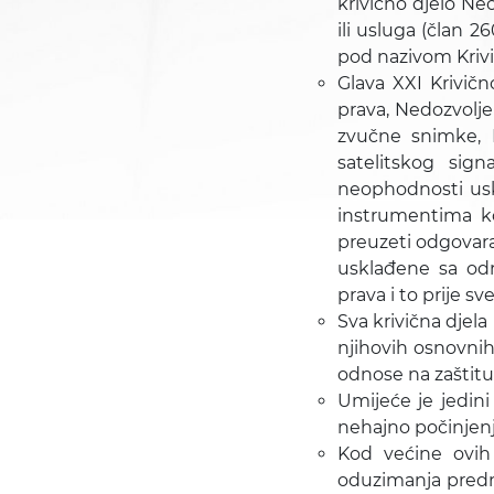
krivično djelo N
ili usluga (član 
pod nazivom Krivi
Glava XXI Krivič
prava, Nedozvolje
zvučne snimke, N
satelitskog sig
neophodnosti us
instrumentima k
preuzeti odgovara
usklađene sa od
prava i to prije 
Sva krivična djela
njihovih osnovnih
odnose na zaštitu 
Umijeće je jedini
nehajno počinjenje
Kod većine ovih
oduzimanja predme