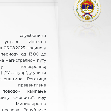
ски службеници
е управе Источно
а 06.08.2025. године у
периоду од 13:00 до
 на магистралном путу
у непосредној
„27 Јануар“, у улици
е, општина Рогатица
аће превентивне
, поводом кампање
зину смањити“, коју
је Министарство
 послова Републике