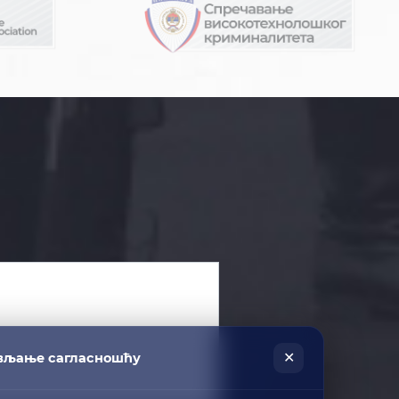
✕
вљање сагласношћу