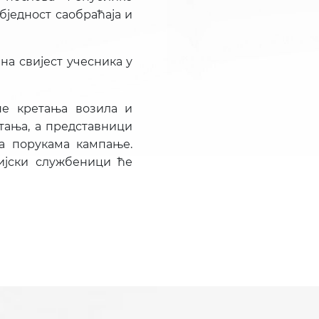
бједност саобраћаја и
а свијест учесника у
не кретања возила и
тања, а представници
а порукама кампање.
ијски службеници ће