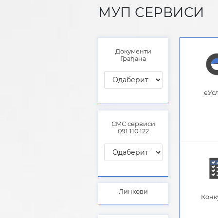
МУП СЕРВИСИ
Документи
Грађана
eУс
СМС сервиси
091 110 122​
Линкови
Конк