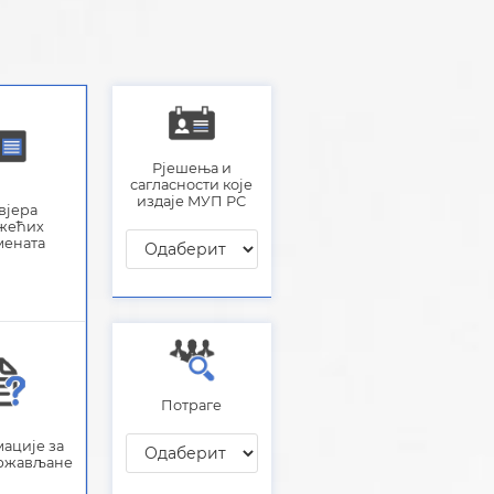
Рјешења и
сагласности које
издаје МУП РС
вјера
жећих
мената
Потраге
ације за
држављане