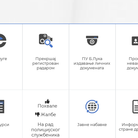
луге
Прекршај
ПУ Б.Лука
Про
регистрован
издавање личних
нева
радаром
докумената
доку
Похвале
Жалбе
На рад
урси
Јавне набавке
Информ
полицијског
стране 
службеника