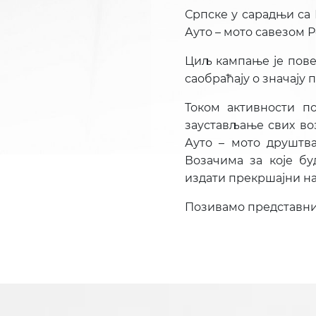
Српске у сарадњи са 
Ауто – мото савезом 
Циљ кампање је пове
саобраћају о значају
Током активности п
заустављање свих во
Ауто – мото друштв
Возачима за које б
издати прекршајни на
Позивамо представник