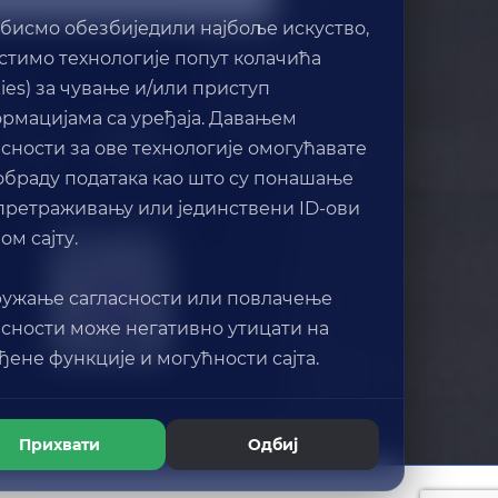
 бисмо обезбиједили најбоље искуство,
стимо технологије попут колачића
kies) за чување и/или приступ
рмацијама са уређаја. Давањем
асности за ове технологије омогућавате
обраду података као што су понашање
претраживању или јединствени ID-ови
Viber ChatBot
ом сајту.
ужање сагласности или повлачење
асности може негативно утицати на
ђене функције и могућности сајта.
Прихвати
Одбиј