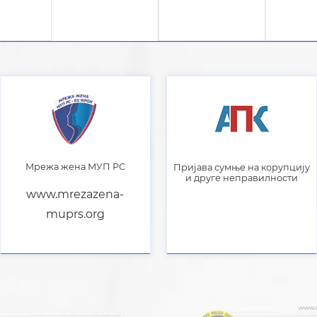
Мрежа жена МУП РС
Пријава сумње на корупцију
и друге неправилности
www.mrezazena-
muprs.org