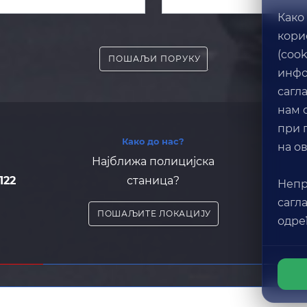
Како
кори
(coo
ПОШАЉИ ПОРУКУ
инфо
сагл
нам 
при 
Како до нас?
на ов
Најближа полицијска
122
станица?
Непр
сагл
ПОШАЉИТЕ ЛОКАЦИЈУ
одре