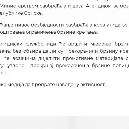
Министарством саобраћаја и веза, Агенцијом за без
Републике Српске.
ћање нивоа безбједности саобраћаја кроз утицање н
 поштовања ограничења брзине кретања.
олицијски службеници ће вршити мјерење брзи
зача, без обзира да ли су прекорачили брзину кре
а ће возачима дијелити промотивне материјале с
уде утврђен прекршај прекорачења брзине полиц
лог.
е медија да пропрате наведену активност.