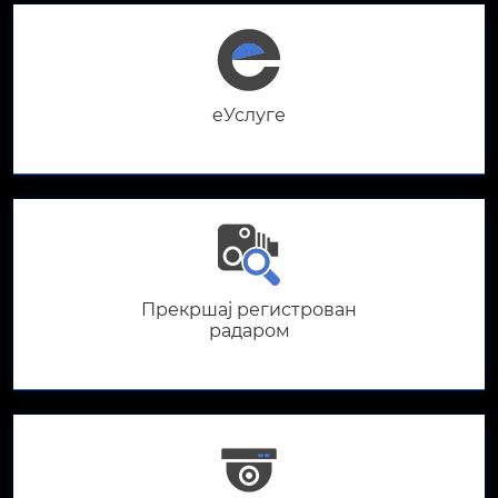
eУслуге
Прекршај регистрован
радаром