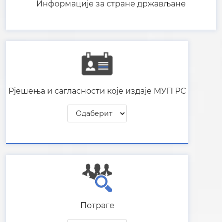
Информације за стране држављане
Рјешења и сагласности које издаје МУП РС
Потраге