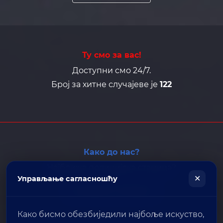
Ту смо за вас!
Доступни смо 24/7.
Број за хитне случајеве је
122
Како до нас?
Најближа полицијска станица?
✕
Управљање сагласношћу
ПОШАЉИТЕ ЛОКАЦИЈУ
Како бисмо обезбиједили најбоље искуство,