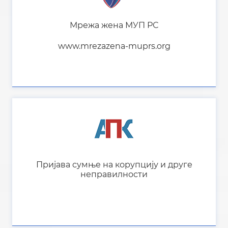
Мрежа жена МУП РС
www.mrezazena-muprs.org
Пријава сумње на корупцију и друге
неправилности