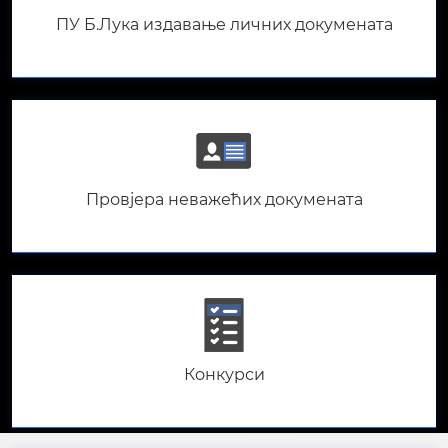
ПУ Б.Лука издавање личних докумената
Провјера неважећих докумената
Конкурси