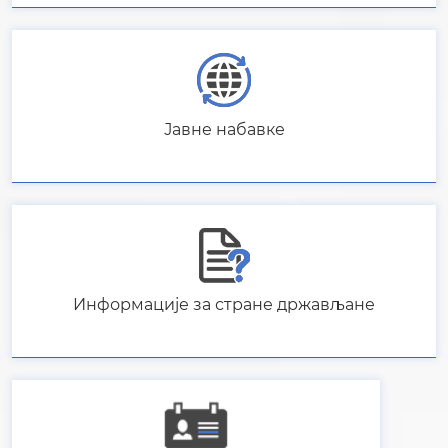
Информације за стране држављане
Рјешења и сагласности које издаје МУП РС
Потраге