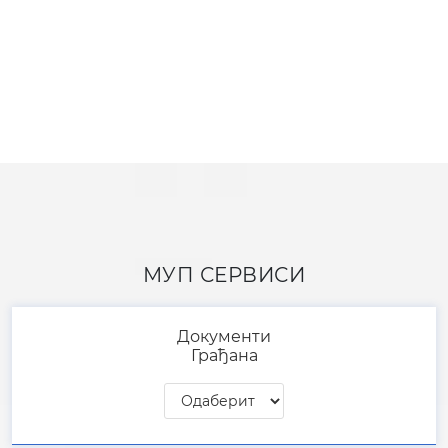
Документи
Грађана
СМС сервиси
091 110 122​
Линкови
Публикације