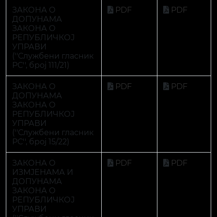
РС'', број 15/22)
ЗАКОНА О
PDF
PDF
ИЗМЈЕНАМА И
ДОПУНАМА
ЗАКОНА О
РЕПУБЛИЧКОЈ
УПРАВИ
(''Службени гласник
РС'', број 56/22)
КРИВИЧНИ
PDF
PDF
ЗАКОНИК
РЕПУБЛИКЕ
СРПСКЕ (''Службени
гласник РС'', број
64/17)
ЗАКОН О
PDF
PDF
ИЗМЈЕНАМА И
ДОПУНАМА
КРИВИЧНОГ