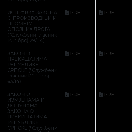
63/14)
ЗАКОН О
PDF
PDF
ИЗМЈЕНАМА И
ДОПУНАМА
ЗАКОНА О
ПРЕКРШАЈИМА
РЕПУБЛИКЕ
СРПСКЕ (''Службени
гласник РС'', број
100/17)
ЗАКОН О
PDF
PDF
ИЗМЈЕНАМА И
ДОПУНАМА
ЗАКОНА О
ПРЕКРШАЈИМА
РЕПУБЛИКЕ
СРПСКЕ (''Службени
гласник РС'', број
110/16)
Страница:
1
|
2
|
3
|
Сљедећа »