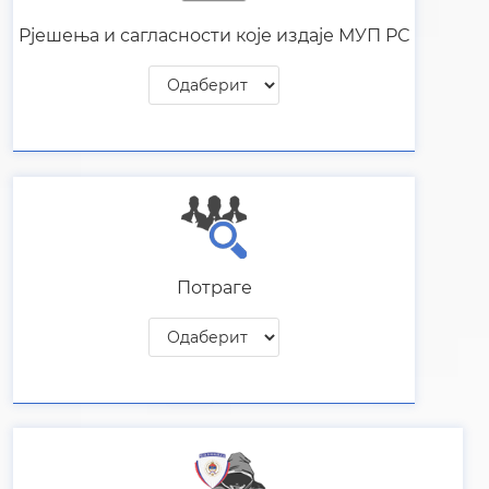
Спречавање високотехнолошког
криминалитета