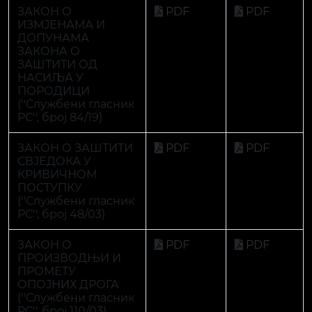
(''Службени гласник
РС'', број 48/03)
ЗАКОН О
PDF
PDF
ПРОИЗВОДЊИ И
ПРОМЕТУ
ОПОЈНИХ ДРОГА
(''Службени гласник
РС'', број 110/03)
ИСПРАВКА ЗАКОНА
PDF
PDF
О ПРОИЗВОДЊИ И
ПРОМЕТУ
ОПОЈНИХ ДРОГА
(''Службени гласник
РС'', број 29/04)
ЗАКОН О
PDF
PDF
ПРЕКРШАЈИМА
РЕПУБЛИКЕ
СРПСКЕ (''Службени
гласник РС'', број