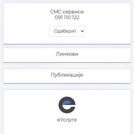
eУслуге
Прекршај регистрован
радаром