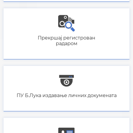
ПУ Б.Лука издавање личних докумената
Провјера неважећих докумената
Конкурси