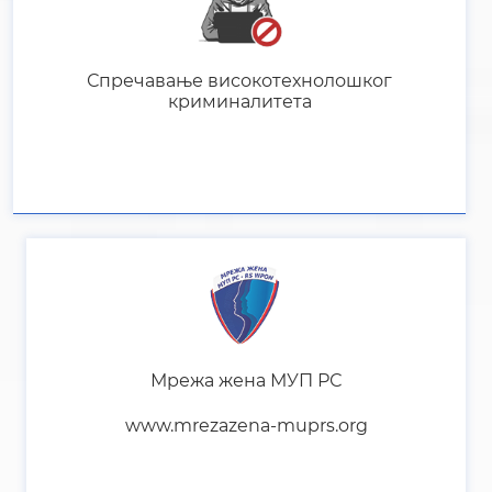
Мрежа жена МУП РС
www.mrezazena-muprs.org
Пријава сумње на корупцију и друге
неправилности