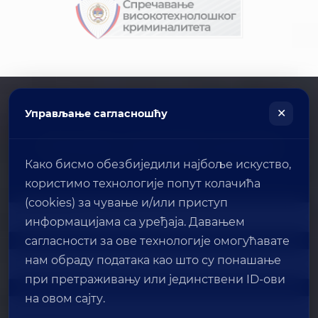
(cookies) за чување и/или приступ
информацијама са уређаја. Давањем
сагласности за ове технологије омогућавате
нам обраду података као што су понашање
при претраживању или јединствени ID-ови
на овом сајту.
Непружање сагласности или повлачење
сагласности може негативно утицати на
одређене функције и могућности сајта.
Прихвати
Одбиј