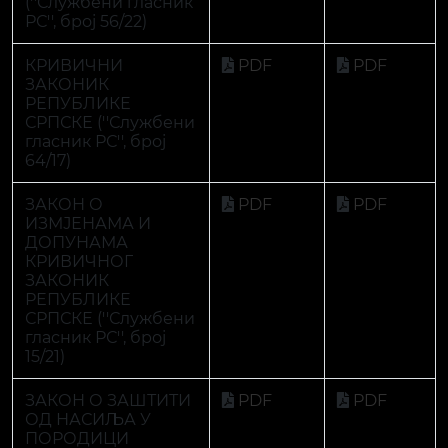
ЗАКОНИК
РЕПУБЛИКЕ
СРПСКЕ (''Службени
гласник РС'', број
15/21)
ЗАКОН О ЗАШТИТИ
PDF
PDF
ОД НАСИЉА У
ПОРОДИЦИ
(''Службени гласник
РС'', број 102/12)
ЗАКОН О
PDF
PDF
ИЗМЈЕНАМА И
ДОПУНАМА
ЗАКОНА О
ЗАШТИТИ ОД
НАСИЉА У
ПОРОДИЦИ
(''Службени гласник
РС'', број 108/13)
ЗАКОН О
PDF
PDF