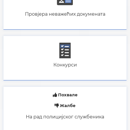
Похвале
Жалбе
На рад полицијског службеника
Јавне набавке