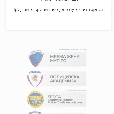
✕
Управљање сагласношћу
СТУПИТЕ У КОНТАКТ СА НАМА
Како бисмо обезбиједили најбоље искуство,
користимо технологије попут колачића