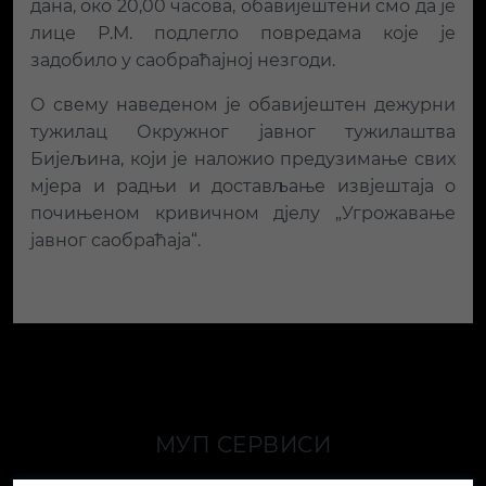
дана, око 20,00 часова, обавијештени смо да је
лице Р.М. подлегло повредама које је
задобило у саобраћајној незгоди.
О свему наведеном је обавијештен дежурни
тужилац Окружног јавног тужилаштва
Бијељина, који је наложио предузимање свих
мјера и радњи и достављање извјештаја о
почињеном кривичном дјелу „Угрожавање
јавног саобраћаја“.
МУП СЕРВИСИ