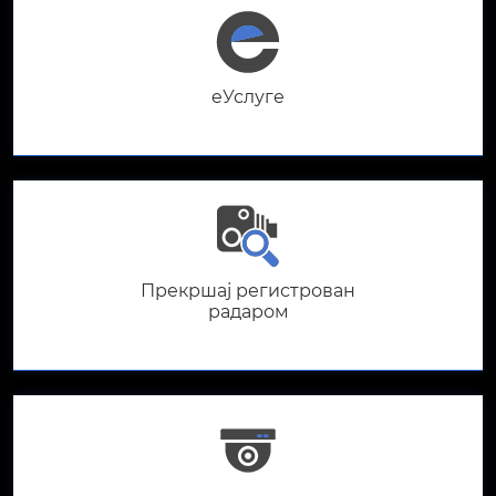
eУслуге
Прекршај регистрован
радаром