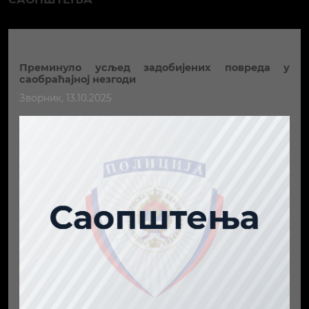
Преминуло усљед задобијених повреда у
саобраћајној незгоди
Зворник, 13.10.2025