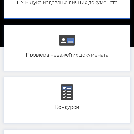
ПУ Б.Лука издавање личних докумената
Провјера неважећих докумената
Конкурси