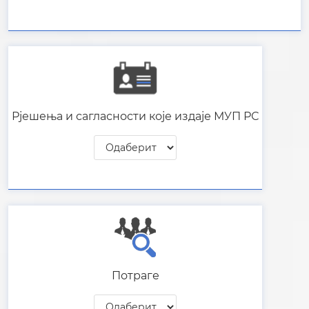
Рјешења и сагласности које издаје МУП РС
Потраге