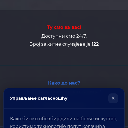
Ту смо за вас!
Доступни смо 24/7.
Број за хитне случајеве је
122
Како до нас?
Најближа полицијска станица?
✕
Управљање сагласношћу
ПОШАЉИТЕ ЛОКАЦИЈУ
Како бисмо обезбиједили најбоље искуство,
користимо технологије попут колачића