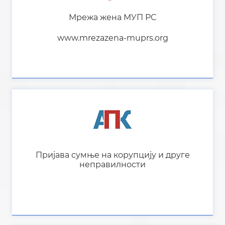
Мрежа жена МУП РС
www.mrezazena-muprs.org
Пријава сумње на корупцију и друге
неправилности